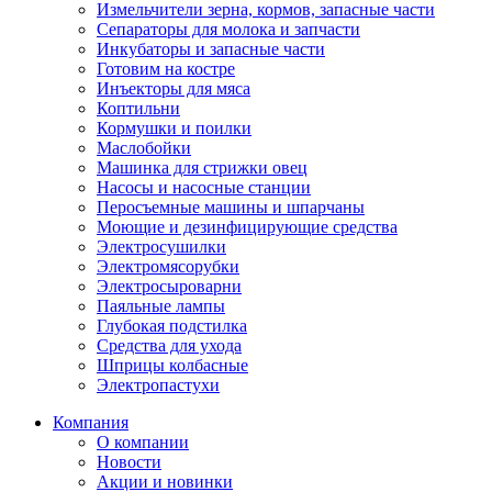
Измельчители зерна, кормов, запасные части
Сепараторы для молока и запчасти
Инкубаторы и запасные части
Готовим на костре
Инъекторы для мяса
Коптильни
Кормушки и поилки
Маслобойки
Машинка для стрижки овец
Насосы и насосные станции
Перосъемные машины и шпарчаны
Моющие и дезинфицирующие средства
Электросушилки
Электромясорубки
Электросыроварни
Паяльные лампы
Глубокая подстилка
Средства для ухода
Шприцы колбасные
Электропастухи
Компания
О компании
Новости
Акции и новинки