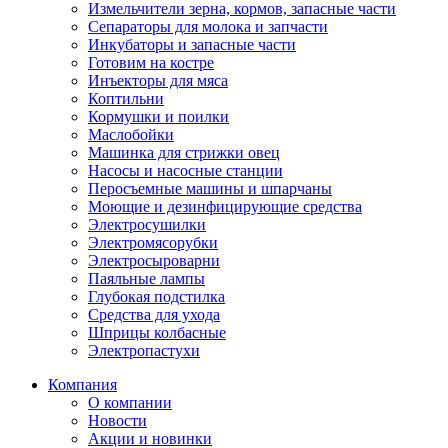
Измельчители зерна, кормов, запасные части
Сепараторы для молока и запчасти
Инкубаторы и запасные части
Готовим на костре
Инъекторы для мяса
Коптильни
Кормушки и поилки
Маслобойки
Машинка для стрижки овец
Насосы и насосные станции
Перосъемные машины и шпарчаны
Моющие и дезинфицирующие средства
Электросушилки
Электромясорубки
Электросыроварни
Паяльные лампы
Глубокая подстилка
Средства для ухода
Шприцы колбасные
Электропастухи
Компания
О компании
Новости
Акции и новинки