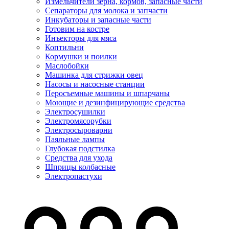
Измельчители зерна, кормов, запасные части
Сепараторы для молока и запчасти
Инкубаторы и запасные части
Готовим на костре
Инъекторы для мяса
Коптильни
Кормушки и поилки
Маслобойки
Машинка для стрижки овец
Насосы и насосные станции
Перосъемные машины и шпарчаны
Моющие и дезинфицирующие средства
Электросушилки
Электромясорубки
Электросыроварни
Паяльные лампы
Глубокая подстилка
Средства для ухода
Шприцы колбасные
Электропастухи