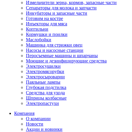
Измельчители зерна, кормов, запасные части
Сепараторы для молока и запчасти
Инкубаторы и запасные части
Готовим на костре
Инъекторы для мяса
Коптильни
Кормушки и поилки
Маслобойки
Машинка для стрижки овец
Насосы и насосные станции
Перосъемные машины и шпарчаны
Моющие и дезинфицирующие средства
Электросушилки
Электромясорубки
Электросыроварни
Паяльные лампы
Глубокая подстилка
Средства для ухода
Шприцы колбасные
Электропастухи
Компания
О компании
Новости
Акции и новинки