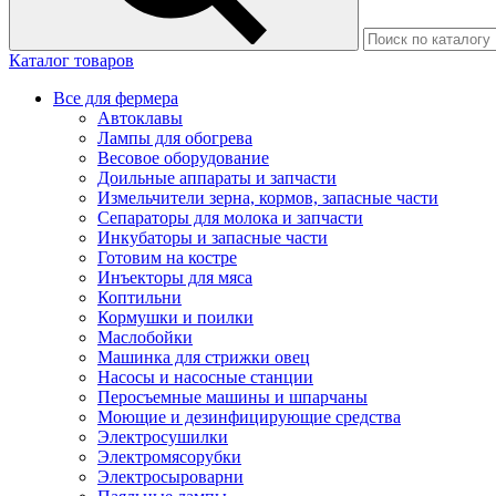
Каталог товаров
Все для фермера
Автоклавы
Лампы для обогрева
Весовое оборудование
Доильные аппараты и запчасти
Измельчители зерна, кормов, запасные части
Сепараторы для молока и запчасти
Инкубаторы и запасные части
Готовим на костре
Инъекторы для мяса
Коптильни
Кормушки и поилки
Маслобойки
Машинка для стрижки овец
Насосы и насосные станции
Перосъемные машины и шпарчаны
Моющие и дезинфицирующие средства
Электросушилки
Электромясорубки
Электросыроварни