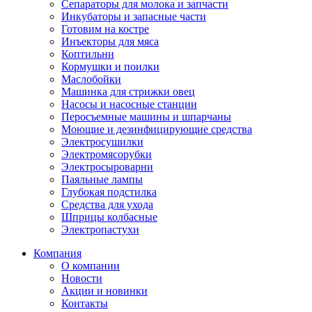
Сепараторы для молока и запчасти
Инкубаторы и запасные части
Готовим на костре
Инъекторы для мяса
Коптильни
Кормушки и поилки
Маслобойки
Машинка для стрижки овец
Насосы и насосные станции
Перосъемные машины и шпарчаны
Моющие и дезинфицирующие средства
Электросушилки
Электромясорубки
Электросыроварни
Паяльные лампы
Глубокая подстилка
Средства для ухода
Шприцы колбасные
Электропастухи
Компания
О компании
Новости
Акции и новинки
Контакты